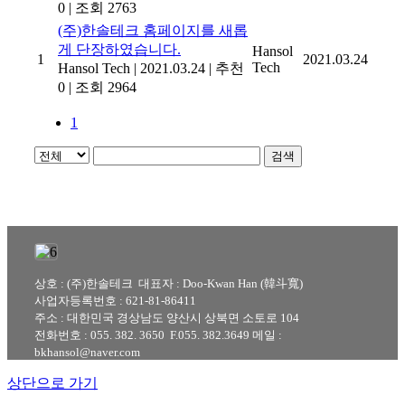
0
|
조회 2763
(주)한솔테크 홈페이지를 새롭
게 단장하였습니다.
Hansol
1
2021.03.24
Tech
Hansol Tech
|
2021.03.24
|
추천
0
|
조회 2964
1
검색
상호 : (주)한솔테크 대표자 : Doo-Kwan Han (韓斗寬)
사업자등록번호 : 621-81-86411
주소 : 대한민국 경상남도 양산시 상북면 소토로 104
전화번호 : 055. 382. 3650 F.055. 382.3649 메일 :
bkhansol@naver.com
상단으로 가기